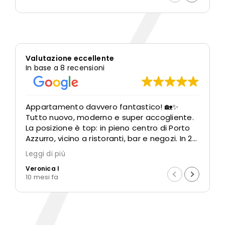
místě. Vše naprosto úžasné.
c
· vše bylo v nejlepším pořádku.
p
A
Valutazione eccellente
In base a 8 recensioni
Appartamento davvero fantastico! 🏡✨
S
Tutto nuovo, moderno e super accogliente.
p
La posizione è top: in pieno centro di Porto
t
Azzurro, vicino a ristoranti, bar e negozi. In 2
g
minuti a piedi si arriva in piazza e al mare…
s
Leggi di più
L
meglio di così non si può!
s
Veronica I
M
La casa è pulitissima e super luminosa,
p
10 mesi fa
1
arredata con gusto e dotata di tutto il
necessario. Viviana è gentilissima e super
disponibile, sempre pronta ad aiutare e a
dare ottimi consigli.
Perfetta sia per coppie che per famiglie o