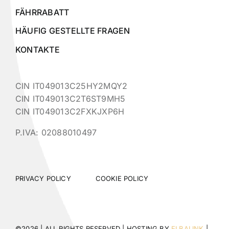
FÄHRRABATT
HÄUFIG GESTELLTE FRAGEN
KONTAKTE
CIN IT049013C25HY2MQY2
CIN IT049013C2T6ST9MH5
CIN IT049013C2FXKJXP6H
P.IVA: 02088010497
PRIVACY POLICY
COOKIE POLICY
©2026 | ALL RIGHTS RESERVED | HOSTING BY
ELBALINK
|