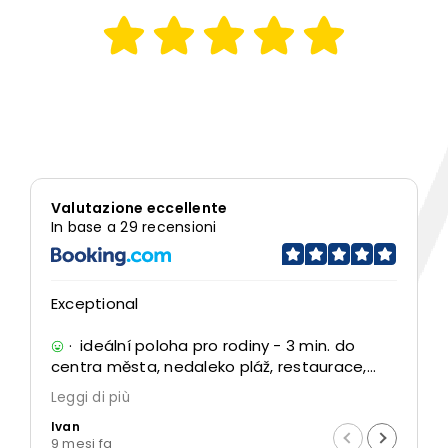
Valutazione eccellente
In base a 29 recensioni
Exceptional
S
m
· ideální poloha pro rodiny - 3 min. do
m
centra města, nedaleko pláž, restaurace,
kavárny, půjčovny lodí a kol. nedaleko traily
Leggi di più
L
pro MTB u města Capolivery. Zcela nový
e
Ivan
A
apartmán, velmi příjemní hostitelé. Parking v
l
9 mesi fa
1