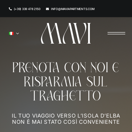
Skip
(+39) 339 478 2150
INFO@MAVIAPARTMENTS.COM
to
content
PRENOTA CON NOI E
RISPARMIA SUL
TRAGHETTO
IL TUO VIAGGIO VERSO L’ISOLA D’ELBA
NON È MAI STATO COSÌ CONVENIENTE